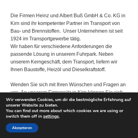
Die Firmen Heinz und Albert Buß GmbH & Co. KG in
Kirn sind ihr kompetenter Partner im Transport von
Bau- und Brennstoffen. Unser Unternehmen ist seit
1924 im Transportgewerbe tätig.
Wir haben für verschiedene Anforderungen die
passende Lösung in unserem Fuhrpark. Neben
unserem Kerngeschäft, dem Transport, liefern wir
Ihnen Baustoffe, Heizöl und Dieselkraftstoff.
Wenden Sie sich mit Ihren Wünschen und Fragen an
uns. An unserem Firmensitz in Kirn können Sie sich
Wir verwenden Cookies, um dir die bestmögliche Erfahrung auf
über unsere attraktiven Angebote informieren.
unserer Website zu bieten.
You can find out more about which cookies we are using or
switch them off in
settings
.
Datenschutzerklärung
Stolz präsentiert von WordPress
Akzeptieren