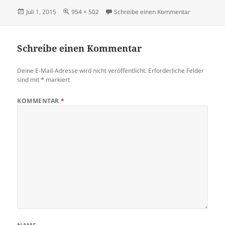
Veröffentlicht
Originalgröße
zu Buss_Kir
Juli 1, 2015
954 × 502
Schreibe einen Kommentar
am
Schreibe einen Kommentar
Deine E-Mail-Adresse wird nicht veröffentlicht.
Erforderliche Felder
sind mit
*
markiert
KOMMENTAR
*