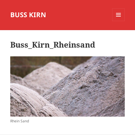
BUSS KIRN
MENÜ
UND
WIDGETS
Buss_Kirn_Rheinsand
Rhein Sand